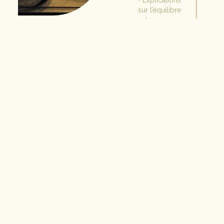
sur l’équilibre
des saveurs
• Manipulation
de matériel
professionnel
• Création et
dégustation
de cocktails
• Livret de
recettes
faciles à faire à
la maison
• Matériel
fourni
Durée : 2h
Tarif : 50€
/
personne*
Minimum 6
personnes