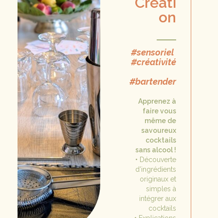
Créati
on
#sensoriel
#créativité
#bartender
Apprenez à
faire vous
même de
savoureux
cocktails
sans alcool !
• Découverte
d’ingrédients
originaux et
simples à
intégrer aux
cocktails
• Explications